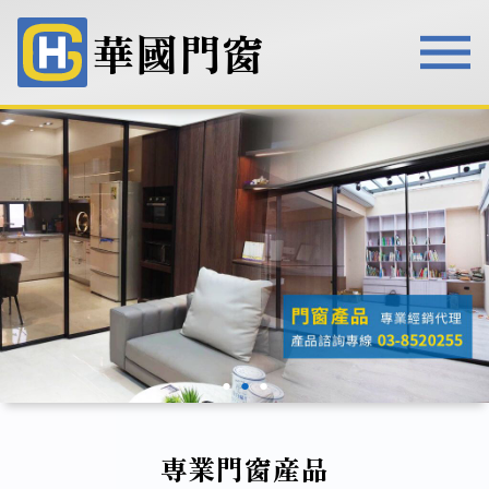
華國門窗
華國門窗
●
●
●
専業門窗産品