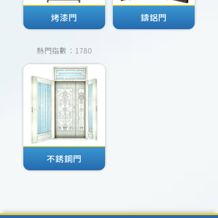
烤漆門
鑄鋁門
熱門指數：1780
不銹鋼門