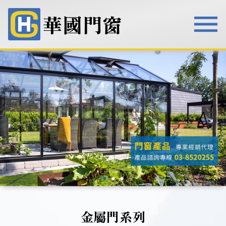
華國門窗
華國門窗
●
●
●
金屬門系列