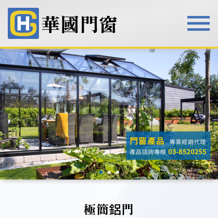
華國門窗
華國門窗
●
●
●
極簡鋁門